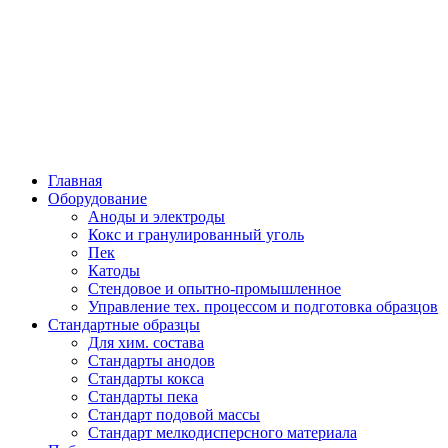
Легкие
Металлы
Главная
Оборудование
Аноды и электроды
Кокс и гранулированный уголь
Пек
Катоды
Стендовое и опытно-промышленное
Управление тех. процессом и подготовка образцов
Стандартные образцы
Для хим. состава
Стандарты анодов
Стандарты кокса
Стандарты пека
Стандарт подовой массы
Стандарт мелкодисперсного материала