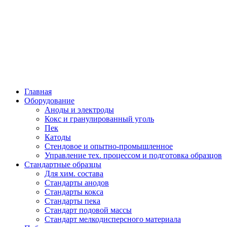
Легкие
Металлы
Главная
Оборудование
Аноды и электроды
Кокс и гранулированный уголь
Пек
Катоды
Стендовое и опытно-промышленное
Управление тех. процессом и подготовка образцов
Стандартные образцы
Для хим. состава
Стандарты анодов
Стандарты кокса
Стандарты пека
Стандарт подовой массы
Стандарт мелкодисперсного материала