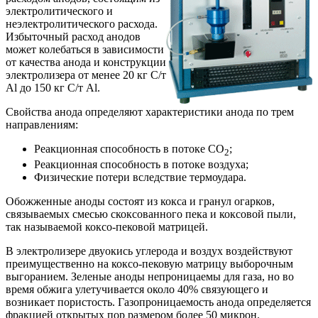
электролитического и
неэлектролитического расхода.
Избыточный расход анодов
может колебаться в зависимости
от качества анода и конструкции
электролизера от менее 20 кг C/т
Al до 150 кг C/т Al.
Свойства анода определяют характеристики анода по трем
направлениям:
Реакционная способность в потоке СО
;
2
Реакционная способность в потоке воздуха;
Физические потери вследствие термоудара.
Обожженные аноды состоят из кокса и гранул огарков,
связываемых смесью скоксованного пека и коксовой пыли,
так называемой коксо-пековой матрицей.
В электролизере двуокись углерода и воздух воздействуют
преимущественно на коксо-пековую матрицу выборочным
выгоранием. Зеленые аноды непроницаемы для газа, но во
время обжига улетучивается около 40% связующего и
возникает пористость. Газопроницаемость анода определяется
фракцией открытых пор размером более 50 микрон.