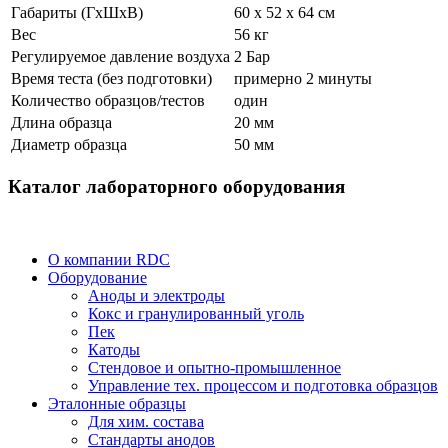
Габариты (ГхШхВ)
60 x 52 x 64 см
Вес
56 кг
Регулируемое давление воздуха
2 Бар
Время теста (без подготовки)
примерно 2 минуты
Количество образцов/тестов
один
Длина образца
20 мм
Диаметр образца
50 мм
Каталог лабораторного оборудования
О компании RDC
Оборудование
Аноды и электроды
Кокс и гранулированный уголь
Пек
Катоды
Стендовое и опытно-промышленное
Управление тех. процессом и подготовка образцов
Эталонные образцы
Для хим. состава
Стандарты анодов