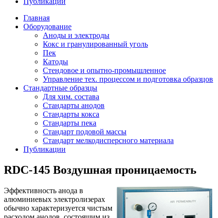
Публикации
Главная
Оборудование
Аноды и электроды
Кокс и гранулированный уголь
Пек
Катоды
Стендовое и опытно-промышленное
Управление тех. процессом и подготовка образцов
Стандартные образцы
Для хим. состава
Стандарты анодов
Стандарты кокса
Стандарты пека
Стандарт подовой массы
Стандарт мелкодисперсного материала
Публикации
RDC-145 Воздушная проницаемость
Эффективность анода в
алюминиевых электролизерах
обычно характеризуется чистым
расходом анодов, состоящим из