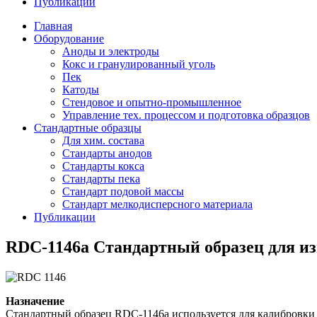
Публикации
Главная
Оборудование
Аноды и электроды
Кокс и гранулированный уголь
Пек
Катоды
Стендовое и опытно-промышленное
Управление тех. процессом и подготовка образцов
Стандартные образцы
Для хим. состава
Стандарты анодов
Стандарты кокса
Стандарты пека
Стандарт подовой массы
Стандарт мелкодисперсного материала
Публикации
RDC-1146а Стандартный образец для из
Назначение
Стандартный образец RDC-1146а используется для калибровк