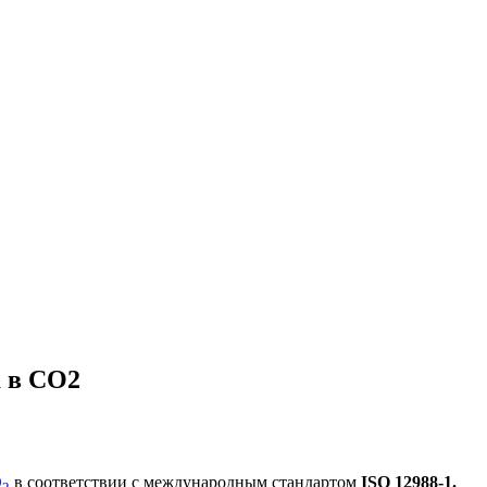
а в CO2
О
в соответствии с международным стандартом
ISO 12988-1.