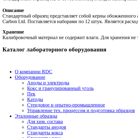
Описание
Стандартный образец представляет собой керны обожженного
Carbon Ltd. Поставляется наборами по 12 штук. Является расх
Хранение
Калибровочный материал не содержит влаги. Для хранения не т
Каталог лабораторного оборудования
О компании RDC
Оборудование
Аноды и электроды
Кокс и гранулированный уголь
Пек
Катоды
Стендовое и опытно-промышленное
Управление тех. процессом и подготовка образцов
Эталонные образцы
Для хим. состава
Стандарты анодов
Стандарты кокса