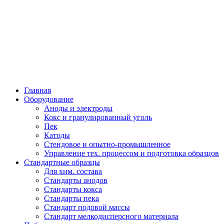
Легкие
Металлы
Главная
Оборудование
Аноды и электроды
Кокс и гранулированный уголь
Пек
Катоды
Стендовое и опытно-промышленное
Управление тех. процессом и подготовка образцов
Стандартные образцы
Для хим. состава
Стандарты анодов
Стандарты кокса
Стандарты пека
Стандарт подовой массы
Стандарт мелкодисперсного материала